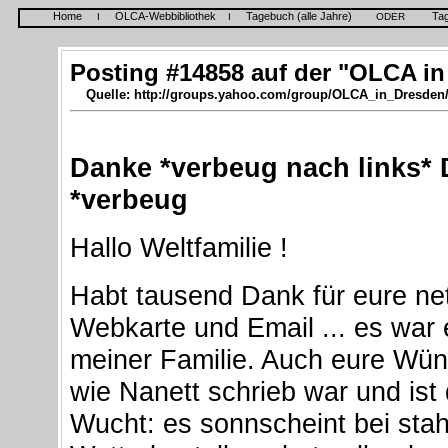
Home
OLCA-Webbibliothek
Tagebuch (alle Jahre)
Ta
I
I
ODER
Posting #14858 auf der "OLCA in
Quelle: http://groups.yahoo.com/group/OLCA_in_Dresden
Danke *verbeug nach links*
*verbeug
Hallo Weltfamilie !
Habt tausend Dank für eure ne
Webkarte und Email ... es war 
meiner Familie. Auch eure Wün
wie Nanett schrieb war und ist
Wucht: es sonnscheint bei sta