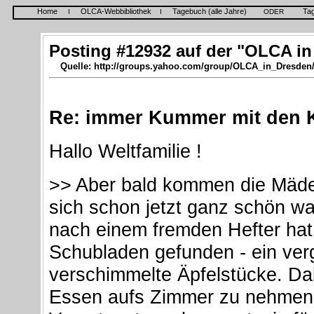
Home
OLCA-Webbibliothek
Tagebuch (alle Jahre)
Ta
I
I
ODER
Posting #12932 auf der "OLCA in
Quelle: http://groups.yahoo.com/group/OLCA_in_Dresden
Re: immer Kummer mit den K
Hallo Weltfamilie !
>> Aber bald kommen die Mäde
sich schon jetzt ganz schön w
nach einem fremden Hefter hat
Schubladen gefunden - ein ver
verschimmelte Äpfelstücke. Dabe
Essen aufs Zimmer zu nehmen,