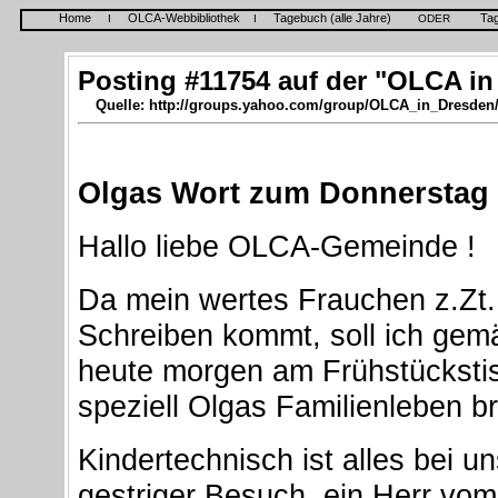
Home
OLCA-Webbibliothek
Tagebuch (alle Jahre)
Ta
I
I
ODER
Posting #11754 auf der "OLCA in
Quelle: http://groups.yahoo.com/group/OLCA_in_Dresden
Olgas Wort zum Donnerstag
Hallo liebe OLCA-Gemeinde !
Da mein wertes Frauchen z.Zt.
Schreiben kommt, soll ich gemä
heute morgen am Frühstückstis
speziell Olgas Familienleben br
Kindertechnisch ist alles bei 
gestriger Besuch, ein Herr vom