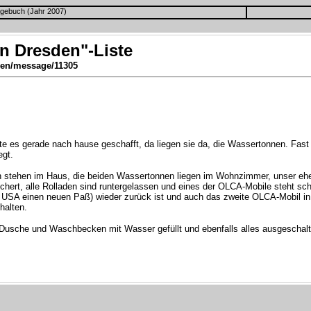
gebuch (Jahr 2007)
n Dresden"-Liste
en/message/11305
te es gerade nach hause geschafft, da liegen sie da, die Wassertonnen. Fast al
egt.
en stehen im Haus, die beiden Wassertonnen liegen im Wohnzimmer, unser eh
chert, alle Rolladen sind runtergelassen und eines der OLCA-Mobile steht sc
e USA einen neuen Paß) wieder zurück ist und auch das zweite OLCA-Mobil in
halten.
Dusche und Waschbecken mit Wasser gefüllt und ebenfalls alles ausgeschaltet 