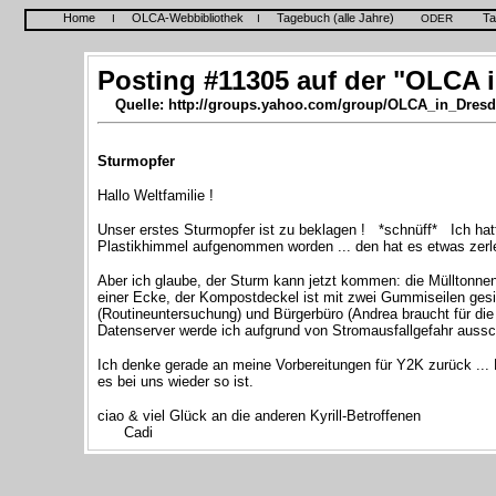
Home
OLCA-Webbibliothek
Tagebuch (alle Jahre)
Ta
I
I
ODER
Posting #11305 auf der "OLCA i
Quelle: http://groups.yahoo.com/group/OLCA_in_Dresd
Sturmopfer
Hallo Weltfamilie !
Unser erstes Sturmopfer ist zu beklagen ! *schnüff*
Ich hat
Plastikhimmel aufgenommen worden ... den hat es etwas zerl
Aber ich glaube, der Sturm kann jetzt kommen: die Mülltonn
einer Ecke, der Kompostdeckel ist mit zwei Gummiseilen gesi
(Routineuntersuchung) und Bürgerbüro (Andrea braucht für di
Datenserver werde ich aufgrund von Stromausfallgefahr aussc
Ich denke gerade an meine Vorbereitungen für Y2K zurück ... 
es bei uns wieder so ist.
ciao & viel Glück an die anderen Kyrill-Betroffenen
Cadi