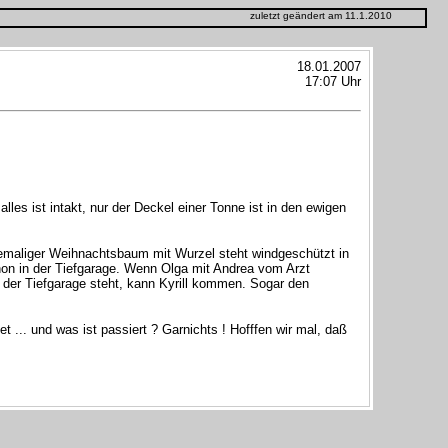
zuletzt geändert am 11.1.2010
18.01.2007
17:07 Uhr
les ist intakt, nur der Deckel einer Tonne ist in den ewigen
emaliger Weihnachtsbaum mit Wurzel steht windgeschützt in
hon in der Tiefgarage. Wenn Olga mit Andrea vom Arzt
 der Tiefgarage steht, kann Kyrill kommen. Sogar den
... und was ist passiert ? Garnichts ! Hofffen wir mal, daß