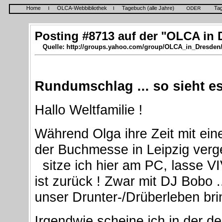
Home
OLCA-Webbibliothek
Tagebuch (alle Jahre)
Ta
I
I
ODER
Posting #8713 auf der "OLCA in 
Quelle: http://groups.yahoo.com/group/OLCA_in_Dresden
Rundumschlag ... so sieht e
Hallo Weltfamilie !
Während Olga ihre Zeit mit ein
der Buchmesse in Leipzig verge
sitze ich hier am PC, lasse VI
ist zurück ! Zwar mit DJ Bobo .
unser Drunter-/Drüberleben bri
Irgendwie scheine ich in der de