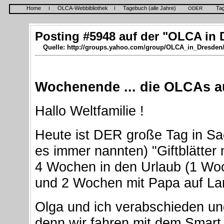
Home
OLCA-Webbibliothek
Tagebuch (alle Jahre)
Ta
I
I
ODER
Posting #5948 auf der "OLCA in 
Quelle: http://groups.yahoo.com/group/OLCA_in_Dresden
Wochenende ... die OLCAs a
Hallo Weltfamilie !
Heute ist DER große Tag in Sa
es immer nannten) "Giftblätter 
4 Wochen in den Urlaub (1 Wo
und 2 Wochen mit Papa auf Lan
Olga und ich verabschieden un
denn wir fahren mit dem Smart 