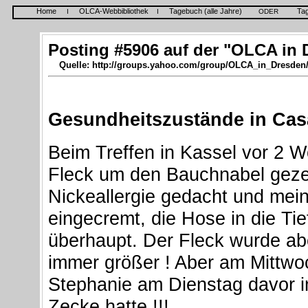
Home
OLCA-Webbibliothek
Tagebuch (alle Jahre)
Ta
I
I
ODER
Posting #5906 auf der "OLCA in 
Quelle: http://groups.yahoo.com/group/OLCA_in_Dresden
Gesundheitszustände in Ca
Beim Treffen in Kassel vor 2 W
Fleck um den Bauchnabel gezei
Nickeallergie gedacht und mein
eingecremt, die Hose in die T
überhaupt. Der Fleck wurde ab
immer größer ! Aber am Mittwoc
Stephanie am Dienstag davor i
Zecke hatte !!!