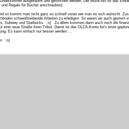
inderzimmer ausgeräumt und gestrichen werden. Der letzte Akt ist das Einr
n und Regale für Bücher anschrauben).
und so kommt man nicht ganz so schnell voran wie man es sich wünscht. Zusät
achboden schweißtreibende Arbeiten zu erledigen. So waren wir auch gestern in
uts, Subway und Starbucks ;o)
Zu allem kommen dann auch noch die finanzi
 eine neue Straße ihren Tribut. Damit ist das OLCA-Konto für's erste geplünd
ung. Es kann einfach nur besser werden ...
en :o)