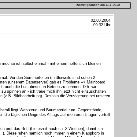
zuletzt geändert am 11.1.2010
02.08.2004
09:32 Uhr
möchte ich selbst einmal - mit einem hoffentlich kleinen
inmal. Vor den Sommerferien (mittlerweile sind schon 2
sten (unserem Datenserver) gab es Probleme --> Mainboard
ds auch die Lust dieses in Betrieb zu nehmen. D.h. wir
zu spinnen an - ich traue mich ihn jetzt nicht einzuschalten
n (z.B. Bildbearbeitung). Deshalb die Verzögerung bei unseren
überall liegt Werkzeug und Baumaterial rum. Gegenstände,
die täglichen Dinge des Alltags auf mehreren Etagen verteilt
h erst das Bett (Lieferzeit noch ca. 2 Wochen), damit ich
..). Diese ruhen nämlich noch immer in einem Klappkorb in