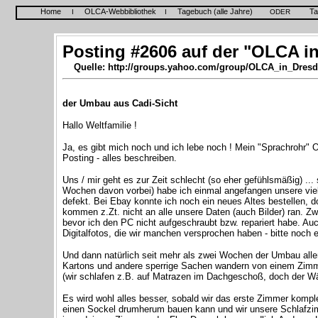
Home
OLCA-Webbibliothek
Tagebuch (alle Jahre)
Ta
I
I
ODER
Posting #2606 auf der "OLCA in
Quelle: http://groups.yahoo.com/group/OLCA_in_Dresd
der Umbau aus Cadi-Sicht
Hallo Weltfamilie !
Ja, es gibt mich noch und ich lebe noch ! Mein "Sprachrohr" 
Posting - alles beschreiben.
Uns / mir geht es zur Zeit schlecht (so eher gefühlsmäßig) ..
Wochen davon vorbei) habe ich einmal angefangen unsere vie
defekt. Bei Ebay konnte ich noch ein neues Altes bestellen, d
kommen z.Zt. nicht an alle unsere Daten (auch Bilder) ran. Zw
bevor ich den PC nicht aufgeschraubt bzw. repariert habe. Au
Digitalfotos, die wir manchen versprochen haben - bitte noch 
Und dann natürlich seit mehr als zwei Wochen der Umbau alle
Kartons und andere sperrige Sachen wandern von einem Zimmer
(wir schlafen z.B. auf Matrazen im Dachgeschoß, doch der Wä
Es wird wohl alles besser, sobald wir das erste Zimmer komple
einen Sockel drumherum bauen kann und wir unsere Schlafzimm