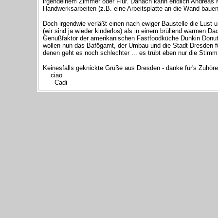
irgendeinem Zimmer oder Flur. Danach kann endlich Andreas K
Handwerksarbeiten (z.B. eine Arbeitsplatte an die Wand baue
Doch irgendwie verläßt einen nach ewiger Baustelle die Lust 
(wir sind ja wieder kinderlos) als in einem brüllend warmen D
Genußfaktor der amerikanischen Fastfoodküche Dunkin Don
wollen nun das Bafögamt, der Umbau und die Stadt Dresden für
denen geht es noch schlechter ... es trübt eben nur die Stimm
Keinesfalls geknickte Grüße aus Dresden - danke für's Zuhör
ciao
Cadi