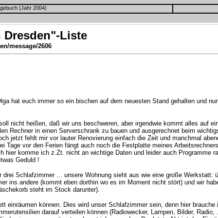
gebuch (Jahr 2004)
 Dresden"-Liste
en/message/2606
Olga hat euch immer so ein bischen auf dem neuesten Stand gehalten und nun 
. soll nicht heißen, daß wir uns beschweren, aber irgendwie kommt alles auf e
len Rechner in einen Serverschrank zu bauen und ausgerechnet beim wichtig
och jetzt fehlt mir vor lauter Renovierung einfach die Zeit und manchmal aben
ei Tage vor den Ferien fängt auch noch die Festplatte meines Arbeitsrechners 
ch hier komme ich z.Zt. nicht an wichtige Daten und leider auch Programme ra
etwas Geduld !
r drei Schlafzimmer ... unsere Wohnung sieht aus wie eine große Werkstatt: 
 ins andere (kommt eben dorthin wo es im Moment nicht stört) und wir haben 
schekorb steht im Stock darunter).
tt einräumen können. Dies wird unser Schlafzimmer sein, denn hier brauche ic
erutensilien darauf verteilen können (Radiowecker, Lampen, Bilder, Radio, .