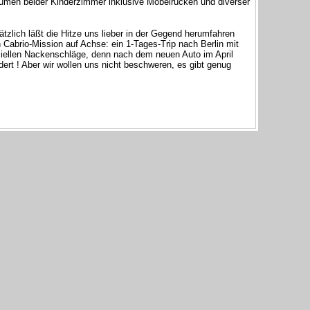
äumen beider Kinderzimmer inklusive Möbelrücken und diverser
zlich läßt die Hitze uns lieber in der Gegend herumfahren
 Cabrio-Mission auf Achse: ein 1-Tages-Trip nach Berlin mit
ellen Nackenschläge, denn nach dem neuen Auto im April
ert ! Aber wir wollen uns nicht beschweren, es gibt genug