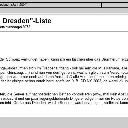
gebuch (Jahr 2004)
 Dresden"-Liste
en/message/2072
der Schweiz verkündet haben, kann ich ein bischen über das Drumherum erzä
Eingeweide türmen sich im Treppenaufgang - soll heißen: die Musikanlage, all
e, Kleinzeug, ...) sind nun von dem getrennt, was ich gleich zum Verschr
 - ich warte nur noch auf deren Anruf, daß alle Anmeldeformalitäten erledigt
der ist einiges schon vorab herausgefallen (z.B. DD NY 2003, da 4-stellig) u
en, die Server auf nachösterlichen Betrieb kontrollieren (wow, mal kein Ab
hreibtisch) und ein paar liegengebliebende Dinge erledigen - nur die Fotos
ereicht. Grüße aus Dresden, wo die Sonne etwas hervorlugt ... vielleicht ka