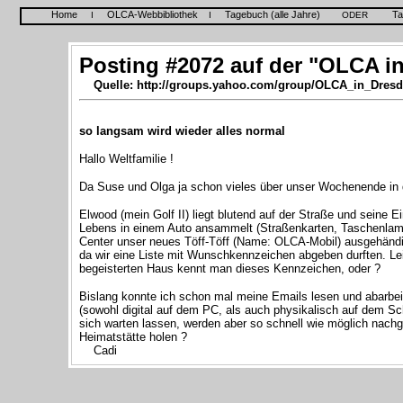
Home
OLCA-Webbibliothek
Tagebuch (alle Jahre)
Ta
I
I
ODER
Posting #2072 auf der "OLCA in
Quelle: http://groups.yahoo.com/group/OLCA_in_Dresd
so langsam wird wieder alles normal
Hallo Weltfamilie !
Da Suse und Olga ja schon vieles über unser Wochenende in 
Elwood (mein Golf II) liegt blutend auf der Straße und seine 
Lebens in einem Auto ansammelt (Straßenkarten, Taschenlamp
Center unser neues Töff-Töff (Name: OLCA-Mobil) ausgehändigt
da wir eine Liste mit Wunschkennzeichen abgeben durften. Lei
begeisterten Haus kennt man dieses Kennzeichen, oder ?
Bislang konnte ich schon mal meine Emails lesen und abarbeit
(sowohl digital auf dem PC, als auch physikalisch auf dem Sc
sich warten lassen, werden aber so schnell wie möglich nachg
Heimatstätte holen ?
Cadi