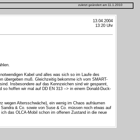
zuletzt geändert am 11.1.2010
13.04.2004
13:20 Uhr
hlen.
e notwendigen Kabel und alles was sich so im Laufe des
otten übergeben muß. Gleichzeitig bekomme ich vom SMART-
 sind. Insbesondere auf das Kennzeichen sind wir gespannt,
nd so hoffen wir mal auf DD EN 313 --> in einem Donald-Duck-
sturz wegen Altersschwäche), ein wenig im Chaos aufräumen
 von Sandra & Co. sowie von Suse & Co. müssen noch etwas auf
nn ich das OLCA-Mobil schon im offenen Zustand in die neue