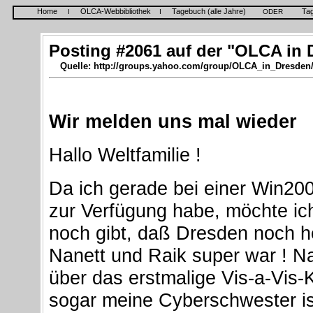
Home
OLCA-Webbibliothek
Tagebuch (alle Jahre)
Ta
I
I
ODER
Posting #2061 auf der "OLCA in 
Quelle: http://groups.yahoo.com/group/OLCA_in_Dresden
Wir melden uns mal wieder
Hallo Weltfamilie !
Da ich gerade bei einer Win2000
zur Verfügung habe, möchte ich
noch gibt, daß Dresden noch he
Nanett und Raik super war ! N
über das erstmalige Vis-a-Vis-
sogar meine Cyberschwester ist