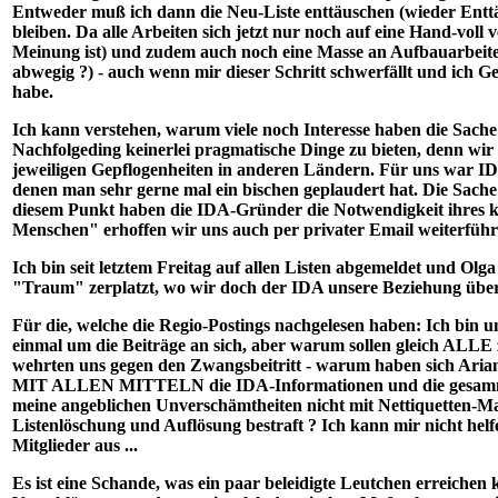
Entweder muß ich dann die Neu-Liste enttäuschen (wieder Enttäu
bleiben. Da alle Arbeiten sich jetzt nur noch auf eine Hand-voll
Meinung ist) und zudem auch noch eine Masse an Aufbauarbeiten 
abwegig ?) - auch wenn mir dieser Schritt schwerfällt und ich
habe.
Ich kann verstehen, warum viele noch Interesse haben die Sache
Nachfolgeding keinerlei pragmatische Dinge zu bieten, denn wir
jeweiligen Gepflogenheiten in anderen Ländern. Für uns war I
denen man sehr gerne mal ein bischen geplaudert hat. Die Sache 
diesem Punkt haben die IDA-Gründer die Notwendigkeit ihres k
Menschen" erhoffen wir uns auch per privater Email weiterfüh
Ich bin seit letztem Freitag auf allen Listen abgemeldet und Olga
"Traum" zerplatzt, wo wir doch der IDA unsere Beziehung übe
Für die, welche die Regio-Postings nachgelesen haben: Ich bin u
einmal um die Beiträge an sich, aber warum sollen gleich ALLE
wehrten uns gegen den Zwangsbeitritt - warum haben sich Arian
MIT ALLEN MITTELN die IDA-Informationen und die gesammte
meine angeblichen Unverschämtheiten nicht mit Nettiquetten-M
Listenlöschung und Auflösung bestraft ? Ich kann mir nicht helfe
Mitglieder aus ...
Es ist eine Schande, was ein paar beleidigte Leutchen erreiche