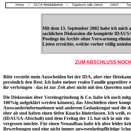
Home
OLCA-Webbibliothek
Tagebuch (alle Jahre)
Ta
I
I
ODER
Mit dem 13. September 2002 habe ich mich a
sachlichen Diskussion die komplette IDAUSA
Postings im Archiv ohne Vorwarnung elimini
Listen erreichte, welche vorher völlig unin
ZUM ABSCHLUSS NOCH
Bitte versteht mein Ausscheiden bei der IDA, aber eine Hetzka
persönlich den Rest. Ich habe meiner realen Familie gegenüber 
ihr verbringen - das ist zur Zeit aber nicht mit den Querelen u
Die Diskussion über Vereinsgründung & Co. habe ich noch mitge
100%ig aufgeklärt werden können), das Abschießen einer komple
Auswanderinformationen und anderem Gedankengut und die dara
eher ab und haben einen tiefen Knacks hinterlassen. Ich weiß, e
(IDAUSA-Abschuß) und dem Freitag der 13. hat sich in mir ein ID
vergessen möchte. Für einen Neuaufbau habe ich aber leider kei
Bewerbungen und eine nicht immer anwesenheitspflichtige Schulu