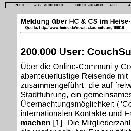
Home
OLCA-Webbibliothek
Tagebuch (alle Jahre)
Ta
I
I
ODER
Meldung über HC & CS im Heise-
Quelle: http://www.heise.de/newsticker/meldung/88616
200.000 User: CouchSur
Über die Online-Community C
abenteuerlustige Reisende mit 
zusammengeführt, die auf freiwi
Stadtführung, ein gemeinsames
Übernachtungsmöglichkeit ("Cou
internationalen Kontakte und 
machen [1]
. Die Mitgliederzah